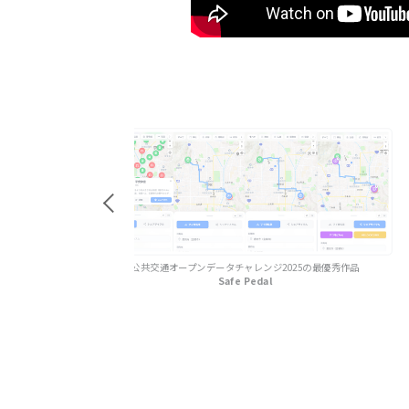
ジ2025の最優秀作品
公共交通オープンデータチャレンジ202
l
急がば漕げマップ