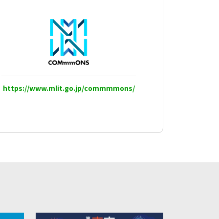
https://www.mlit.go.jp/commmmons/